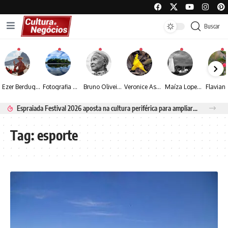
Buscar
Ezer Berdugo transforma experiências multiculturais e memórias em narrativas visuais por meio da fotografia
Fotografia de Fátima Carlini transforma paisagens naturais em experiências de contemplação
Bruno Oliveira retrata o cotidiano urbano por meio da fotografia em preto e branco
Veronice Assini Saes transforma a natureza em fotografias marcadas pela sensibilidade
Maíza Lopes transforma cultura popular baiana em narrativas fotográficas
Espraiada Festival 2026 aposta na cultura periférica para ampliar oportunidades na zona sul
Tag:
esporte