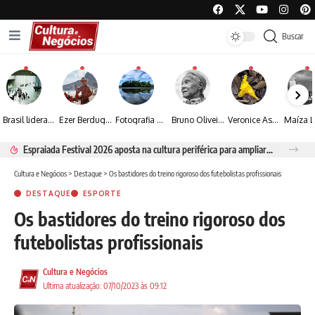
Buscar
Brasil lidera crescimento entre os 15 maiores mercados globais de viagens corporativas
Ezer Berdugo transforma experiências multiculturais e memórias em narrativas visuais por meio da fotografia
Fotografia de Fátima Carlini transforma paisagens naturais em experiências de contemplação
Bruno Oliveira retrata o cotidiano urbano por meio da fotografia em preto e branco
Veronice Assini Saes transforma a natureza em fotografias marcadas pela sensibilidade
Espraiada Festival 2026 aposta na cultura periférica para ampliar oportunidades na zona sul
Cultura e Negócios
>
Destaque
>
Os bastidores do treino rigoroso dos futebolistas profissionais
DESTAQUE
ESPORTE
Os bastidores do treino rigoroso dos
futebolistas profissionais
Cultura e Negócios
Ultima atualização: 07/10/2023 às 09:12