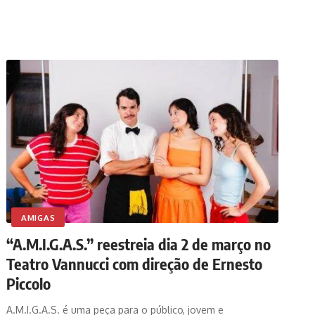
AMIGAS
“A.M.I.G.A.S.” reestreia dia 2 de março no
Teatro Vannucci com direção de Ernesto
Piccolo
A.M.I.G.A.S. é uma peça para o público, jovem e