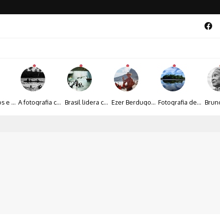
Entre livros e fotografia autoral, Sebastião Reis consolida uma trajetória marcada pelo olhar artístico
A fotografia contemporânea de Cynthia Feyh Jappur entre luz, movimento e arte
Brasil lidera crescimento entre os 15 maiores mercados globais de viagens corporativas
Ezer Berdugo transforma experiências multiculturais e memórias em narrativas visuais por meio da fotografia
Fotografia de Fátima Carlini transforma paisagens naturais em experiências de contemplação
al 2026 aposta na cultura periférica para ampliar oportunidades na zona sul