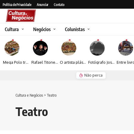
Política de Privacidade
Anunciar
Contato
Cultura
Negócios
Colunistas
Mega Polo transforma lançamento de coleção em plataforma nacional de negócios e projeta crescimento de mais de 15%
Rafael Titonelly leva magia e acolhimento a crianças em tratamento oncológico em Juiz de Fora
O artista plástico Jorge Luiz transforma sustentabilidade e criatividade em arte contemporânea
Fotógrafo José Roberto apresenta um olhar sensível sobre arquitetura, formas e luz na fotografia
Não perca
Espraiada Festiv
Cultura e Negócios
>
Teatro
Teatro