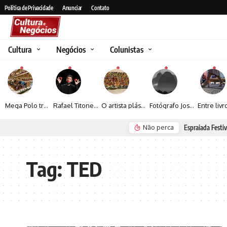
Política de Privacidade
Anunciar
Contato
Cultura
Negócios
Colunistas
Mega Polo transforma lançamento de coleção em plataforma nacional de negócios e projeta crescimento de mais de 15%
Rafael Titonelly leva magia e acolhimento a crianças em tratamento oncológico em Juiz de Fora
O artista plástico Jorge Luiz transforma sustentabilidade e criatividade em arte contemporânea
Fotógrafo José Roberto apresenta um olhar sensível sobre arquitetura, formas e luz na fotografia
Não perca
Espraiada Festiv
Tag:
TED