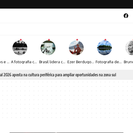
Entre livros e fotografia autoral, Sebastião Reis consolida uma trajetória marcada pelo olhar artístico
A fotografia contemporânea de Cynthia Feyh Jappur entre luz, movimento e arte
Brasil lidera crescimento entre os 15 maiores mercados globais de viagens corporativas
Ezer Berdugo transforma experiências multiculturais e memórias em narrativas visuais por meio da fotografia
Fotografia de Fátima Carlini transforma paisagens naturais em experiências de contemplação
al 2026 aposta na cultura periférica para ampliar oportunidades na zona sul