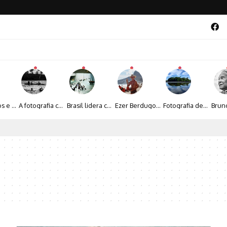
Entre livros e fotografia autoral, Sebastião Reis consolida uma trajetória marcada pelo olhar artístico
A fotografia contemporânea de Cynthia Feyh Jappur entre luz, movimento e arte
Brasil lidera crescimento entre os 15 maiores mercados globais de viagens corporativas
Ezer Berdugo transforma experiências multiculturais e memórias em narrativas visuais por meio da fotografia
Fotografia de Fátima Carlini transforma paisagens naturais em experiências de contemplação
al 2026 aposta na cultura periférica para ampliar oportunidades na zona sul