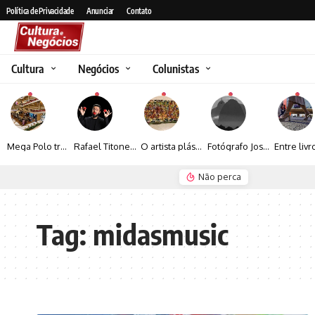
Política de Privacidade
Anunciar
Contato
Cultura
Negócios
Colunistas
Mega Polo transforma lançamento de coleção em plataforma nacional de negócios e projeta crescimento de mais de 15%
Rafael Titonelly leva magia e acolhimento a crianças em tratamento oncológico em Juiz de Fora
O artista plástico Jorge Luiz transforma sustentabilidade e criatividade em arte contemporânea
Fotógrafo José Roberto apresenta um olhar sensível sobre arquitetura, formas e luz na fotografia
Não perca
Seguro e Rio de Janeiro
Espraiada Festiv
Tag:
midasmusic