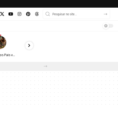
Dia dos Pais vai além do almoço: como transformar a data em experiência, afeto e boas escolhas