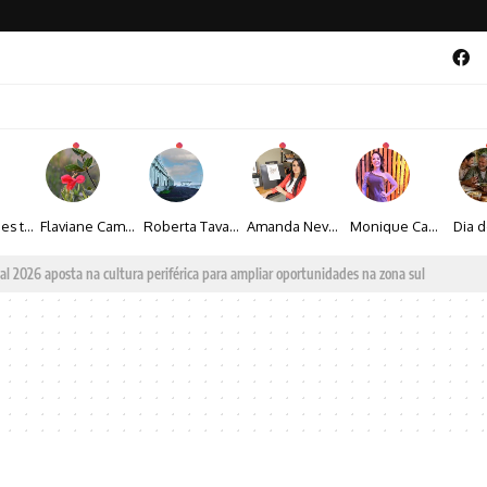
Maíza Lopes transforma cultura popular baiana em narrativas fotográficas
Flaviane Campos transforma natureza, espiritualidade e sensibilidade em narrativas fotográficas
Roberta Tavares transforma a fotografia em obras de arte marcadas pela sensibilidade e sofisticação
Amanda Neves transforma a beleza da natureza em obras realistas repletas de sensibilidade
Monique Camacho é homenageada no Prêmio Gênios da Atualidade 2026
al 2026 aposta na cultura periférica para ampliar oportunidades na zona sul