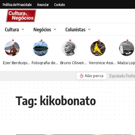
Política de Privacidade
Anunciar
Contato
Cultura
Negócios
Colunistas
Ezer Berdugo transforma experiências multiculturais e memórias em narrativas visuais por meio da fotografia
Fotografia de Fátima Carlini transforma paisagens naturais em experiências de contemplação
Bruno Oliveira retrata o cotidiano urbano por meio da fotografia em preto e branco
Veronice Assini Saes transforma a natureza em fotografias marcadas pela sensibilidade
Não perca
Seguro e Rio de Janeiro
Espraiada Festiv
Tag:
kikobonato