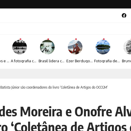
Entre livros e fotografia autoral, Sebastião Reis consolida uma trajetória marcada pelo olhar artístico
A fotografia contemporânea de Cynthia Feyh Jappur entre luz, movimento e arte
Brasil lidera crescimento entre os 15 maiores mercados globais de viagens corporativas
Ezer Berdugo transforma experiências multiculturais e memórias em narrativas visuais por meio da fotografia
Fotografia de Fátima Carlini transforma paisagens naturais em experiências de contemplação
al 2026 aposta na cultura periférica para ampliar oportunidades na zona sul
atista Júnior são coordenadores do livro ‘Coletânea de Artigos do OCCGM’
es Moreira e Onofre Alve
ro ‘Coletânea de Artigo