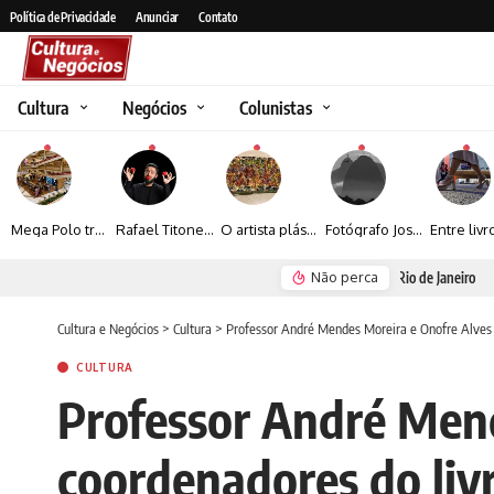
Política de Privacidade
Anunciar
Contato
Cultura
Negócios
Colunistas
Mega Polo transforma lançamento de coleção em plataforma nacional de negócios e projeta crescimento de mais de 15%
Rafael Titonelly leva magia e acolhimento a crianças em tratamento oncológico em Juiz de Fora
O artista plástico Jorge Luiz transforma sustentabilidade e criatividade em arte contemporânea
Fotógrafo José Roberto apresenta um olhar sensível sobre arquitetura, formas e luz na fotografia
Não perca
Espraiada Festiv
Cultura e Negócios
>
Cultura
>
Professor André Mendes Moreira e Onofre Alves B
CULTURA
Professor André Mend
coordenadores do liv