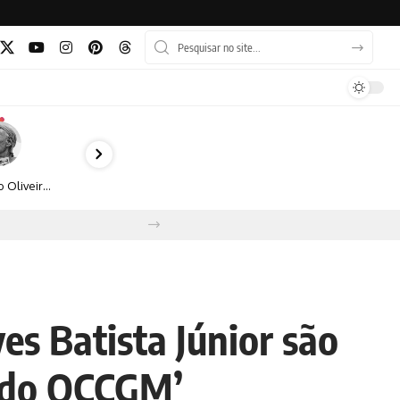
Bruno Oliveira retrata o cotidiano urbano por meio da fotografia em preto e branco
s Batista Júnior são
s do OCCGM’