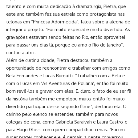
talento e com muita dedicação à dramaturgia, Pietra, que
este ano também fez sua estreia como protagonista nas
telonas em “Princesa Adormecida”, falou sobre a alegria de
integrar o projeto. “Foi muito especial e muito divertido. As
gravações estavam sendo feitas no Rio, então aproveitei
para passar uns dias lá, porque eu amo o Rio de Janeiro”,
contou a atriz.
Além de curtir a cidade, Pietra destacou também a
oportunidade de reencontrar e trabalhar com amigos como
Bela Fernandes e Lucas Burgatti. “Trabalhei com a Bela e
com o Lucas em ‘As Aventuras de Poliana’, então foi muito
bom revê-los e gravar com eles. E, claro, o fato de eu ser fã
da história também me empolgou muito, então foi muito
divertido participar desse segundo filme”, declarou ela. O
carinho pelo elenco se estendeu também para novos
colegas de cena, como Gabriela Saraivah e Laura Castro, e
para Hugo Gloss, com quem compartilhou cenas. “Foi um
super prazer conhecer ele, é demais, a gente conversou