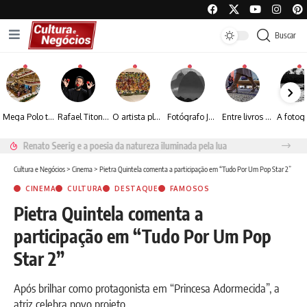
Buscar
Mega Polo transforma lançamento de coleção em plataforma nacional de negócios e projeta crescimento de mais de 15%
Rafael Titonelly leva magia e acolhimento a crianças em tratamento oncológico em Juiz de Fora
O artista plástico Jorge Luiz transforma sustentabilidade e criatividade em arte contemporânea
Fotógrafo José Roberto apresenta um olhar sensível sobre arquitetura, formas e luz na fotografia
Entre livros e fotografia autoral, Sebastião Reis consolida uma trajetória marcada pelo olhar artístico
Renato Seerig e a poesia da natureza iluminada pela lua
Cultura e Negócios
>
Cinema
>
Pietra Quintela comenta a participação em “Tudo Por Um Pop Star 2”
CINEMA
CULTURA
DESTAQUE
FAMOSOS
Pietra Quintela comenta a
participação em “Tudo Por Um Pop
Star 2”
Após brilhar como protagonista em “Princesa Adormecida”, a
atriz celebra novo projeto