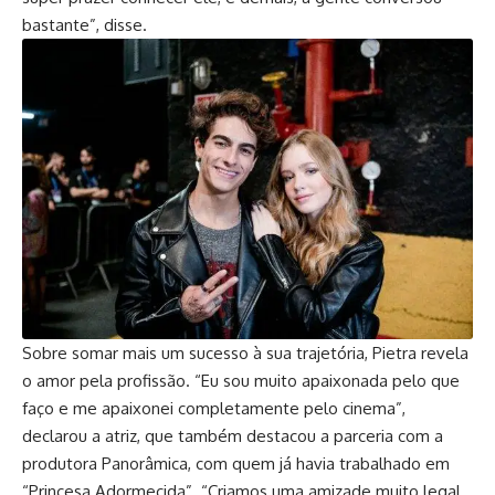
bastante”, disse.
Sobre somar mais um sucesso à sua trajetória, Pietra revela
o amor pela profissão. “Eu sou muito apaixonada pelo que
faço e me apaixonei completamente pelo cinema”,
declarou a atriz, que também destacou a parceria com a
produtora Panorâmica, com quem já havia trabalhado em
“Princesa Adormecida”. “Criamos uma amizade muito legal,