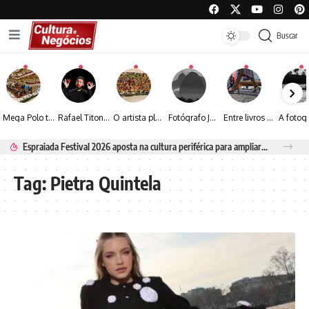
Buscar
Mega Polo transforma lançamento de coleção em plataforma nacional de negócios e projeta crescimento de mais de 15%
Rafael Titonelly leva magia e acolhimento a crianças em tratamento oncológico em Juiz de Fora
O artista plástico Jorge Luiz transforma sustentabilidade e criatividade em arte contemporânea
Fotógrafo José Roberto apresenta um olhar sensível sobre arquitetura, formas e luz na fotografia
Entre livros e fotografia autoral, Sebastião Reis consolida uma trajetória marcada pelo olhar artístico
Espraiada Festival 2026 aposta na cultura periférica para ampliar oportunidades na zona sul
Tag:
Pietra Quintela