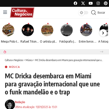
Buscar
Mega Polo transforma lançamento de coleção em plataforma nacional de negócios e projeta crescimento de mais de 15%
Rafael Titonelly leva magia e acolhimento a crianças em tratamento oncológico em Juiz de Fora
O artista plástico Jorge Luiz transforma sustentabilidade e criatividade em arte contemporânea
Fotógrafo José Roberto apresenta um olhar sensível sobre arquitetura, formas e luz na fotografia
Entre livros e fotografia autoral, Sebastião Reis consolida uma trajetória marcada pelo olhar artístico
Espraiada Festival 2026 aposta na cultura periférica para ampliar oportunidades na zona sul
Cultura e Negócios
>
Música
>
MC Dricka desembarca em Miami para gravação internacional que une o funk mandelão e o trap
MÚSICA
MC Dricka desembarca em Miami
para gravação internacional que une
o funk mandelão e o trap
Redação
Ultima atualização: 15/09/2025 às 15:01