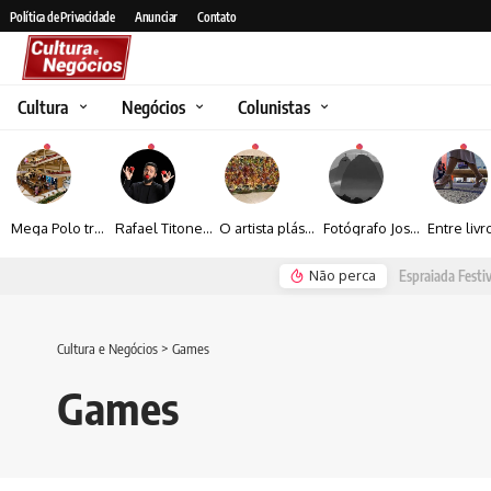
Política de Privacidade
Anunciar
Contato
Cultura
Negócios
Colunistas
Mega Polo transforma lançamento de coleção em plataforma nacional de negócios e projeta crescimento de mais de 15%
Rafael Titonelly leva magia e acolhimento a crianças em tratamento oncológico em Juiz de Fora
O artista plástico Jorge Luiz transforma sustentabilidade e criatividade em arte contemporânea
Fotógrafo José Roberto apresenta um olhar sensível sobre arquitetura, formas e luz na fotografia
Não perca
Espraiada Festiv
Cultura e Negócios
>
Games
Games