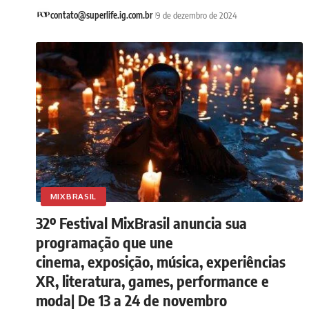
contato@superlife.ig.com.br
9 de dezembro de 2024
MIXBRASIL
32º Festival MixBrasil anuncia sua
programação que une
cinema, exposição, música, experiências
XR, literatura, games, performance e
moda| De 13 a 24 de novembro