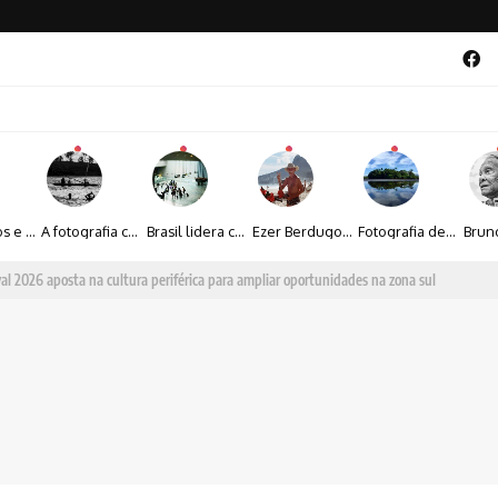
Entre livros e fotografia autoral, Sebastião Reis consolida uma trajetória marcada pelo olhar artístico
A fotografia contemporânea de Cynthia Feyh Jappur entre luz, movimento e arte
Brasil lidera crescimento entre os 15 maiores mercados globais de viagens corporativas
Ezer Berdugo transforma experiências multiculturais e memórias em narrativas visuais por meio da fotografia
Fotografia de Fátima Carlini transforma paisagens naturais em experiências de contemplação
al 2026 aposta na cultura periférica para ampliar oportunidades na zona sul