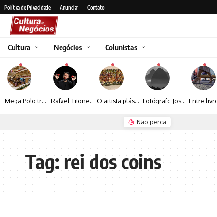
Política de Privacidade
Anunciar
Contato
Cultura
Negócios
Colunistas
Mega Polo transforma lançamento de coleção em plataforma nacional de negócios e projeta crescimento de mais de 15%
Rafael Titonelly leva magia e acolhimento a crianças em tratamento oncológico em Juiz de Fora
O artista plástico Jorge Luiz transforma sustentabilidade e criatividade em arte contemporânea
Fotógrafo José Roberto apresenta um olhar sensível sobre arquitetura, formas e luz na fotografia
Não perca
Seguro e Rio de Janeiro
Espraiada Festiv
Tag:
rei dos coins