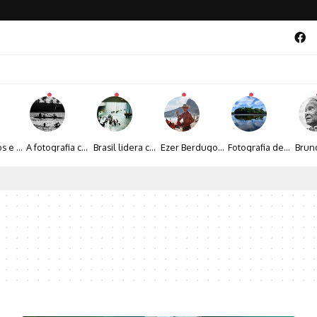
Entre livros e fotografia autoral, Sebastião Reis consolida uma trajetória marcada pelo olhar artístico
A fotografia contemporânea de Cynthia Feyh Jappur entre luz, movimento e arte
Brasil lidera crescimento entre os 15 maiores mercados globais de viagens corporativas
Ezer Berdugo transforma experiências multiculturais e memórias em narrativas visuais por meio da fotografia
Fotografia de Fátima Carlini transforma paisagens naturais em experiências de contemplação
al 2026 aposta na cultura periférica para ampliar oportunidades na zona sul