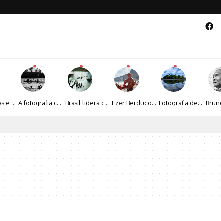
Entre livros e fotografia autoral, Sebastião Reis consolida uma trajetória marcada pelo olhar artístico
A fotografia contemporânea de Cynthia Feyh Jappur entre luz, movimento e arte
Brasil lidera crescimento entre os 15 maiores mercados globais de viagens corporativas
Ezer Berdugo transforma experiências multiculturais e memórias em narrativas visuais por meio da fotografia
Fotografia de Fátima Carlini transforma paisagens naturais em experiências de contemplação
a poesia da natureza iluminada pela lua