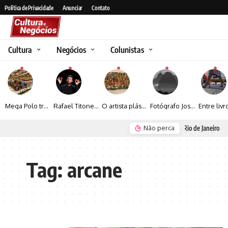
Política de Privacidade
Anunciar
Contato
Cultura
Negócios
Colunistas
Mega Polo transforma lançamento de coleção em plataforma nacional de negócios e projeta crescimento de mais de 15%
Rafael Titonelly leva magia e acolhimento a crianças em tratamento oncológico em Juiz de Fora
O artista plástico Jorge Luiz transforma sustentabilidade e criatividade em arte contemporânea
Fotógrafo José Roberto apresenta um olhar sensível sobre arquitetura, formas e luz na fotografia
Não perca
Seguro e Rio de Janeiro
Renato Seerig e 
Tag:
arcane