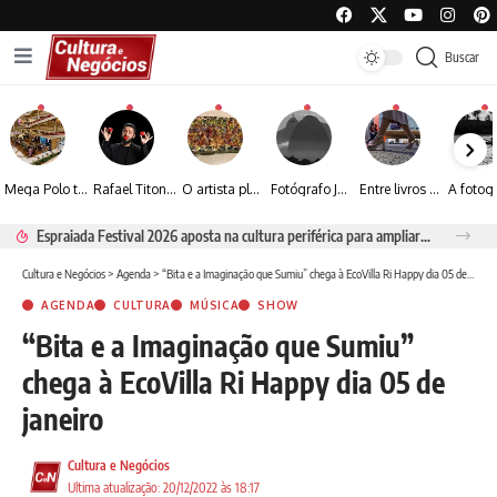
Buscar
Mega Polo transforma lançamento de coleção em plataforma nacional de negócios e projeta crescimento de mais de 15%
Rafael Titonelly leva magia e acolhimento a crianças em tratamento oncológico em Juiz de Fora
O artista plástico Jorge Luiz transforma sustentabilidade e criatividade em arte contemporânea
Fotógrafo José Roberto apresenta um olhar sensível sobre arquitetura, formas e luz na fotografia
Entre livros e fotografia autoral, Sebastião Reis consolida uma trajetória marcada pelo olhar artístico
Espraiada Festival 2026 aposta na cultura periférica para ampliar oportunidades na zona sul
Cultura e Negócios
>
Agenda
>
“Bita e a Imaginação que Sumiu” chega à EcoVilla Ri Happy dia 05 de janeiro
AGENDA
CULTURA
MÚSICA
SHOW
“Bita e a Imaginação que Sumiu”
chega à EcoVilla Ri Happy dia 05 de
janeiro
Cultura e Negócios
Ultima atualização: 20/12/2022 às 18:17