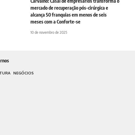
Carvalho: Casal de empresários transforma o
mercado de recuperação pós-cirúrgica e
alcança 50 franquias em menos de seis
meses com a Conforte-se
10 de novembro de 2025
rnos
TURA
NEGÓCIOS