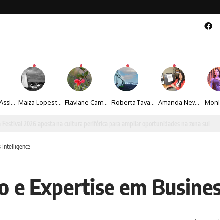
Veronice Assini Saes transforma a natureza em fotografias marcadas pela sensibilidade
Maíza Lopes transforma cultura popular baiana em narrativas fotográficas
Flaviane Campos transforma natureza, espiritualidade e sensibilidade em narrativas fotográficas
Roberta Tavares transforma a fotografia em obras de arte marcadas pela sensibilidade e sofisticação
Amanda Neves transforma a beleza da natureza em obras realistas repletas de sensibilidade
al 2026 aposta na cultura periférica para ampliar oportunidades na zona sul
Intelligence
e Expertise em Business