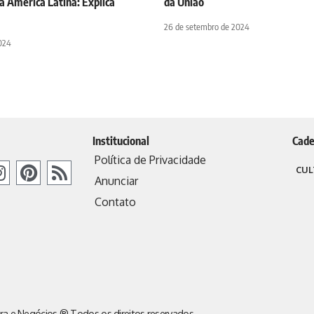
a América Latina: Explica
da União
26 de setembro de 2024
2024
Institucional
Cade
Política de Privacidade
CUL
Anunciar
Contato
ra e Negócios ® Todos os direitos reservados