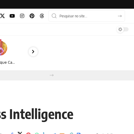
Monique Camacho é homenageada no Prêmio Gênios da Atualidade 2026
 Intelligence