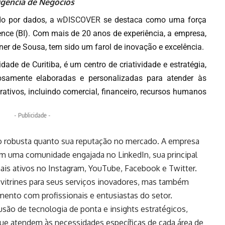
gência de Negócios
o por dados, a
wDISCOVER
se destaca como uma força
ence (BI). Com mais de 20 anos de experiência, a empresa,
ner de Sousa, tem sido um farol de inovação e excelência.
ade de Curitiba, é um centro de criatividade e estratégia,
samente elaboradas e personalizadas para atender às
rativos, incluindo comercial, financeiro, recursos humanos
- Publicidade -
o robusta quanto sua reputação no mercado. A empresa
com uma comunidade engajada no
LinkedIn
, sua principal
nais ativos no
Instagram
,
YouTube
,
Facebook
e
Twitter
.
 vitrines para seus serviços inovadores, mas também
mento com profissionais e entusiastas do setor.
são de tecnologia de ponta e insights estratégicos,
ue atendem às necessidades específicas de cada área de