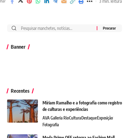
3 min. leitura
lhar
Banner
Recentes
Míriam Ramalho e a fotografia como registro
de culturas e experiências
AVA Galleria Rio
Cultura
Destaque
Exposição
Fotografia
Moda Prime OFF retorna ao Fashion Mall