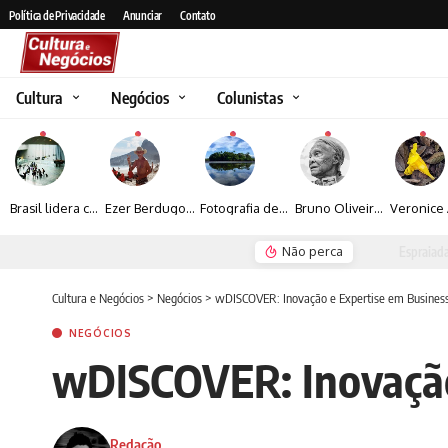
Política de Privacidade
Anunciar
Contato
Cultura
Negócios
Colunistas
Brasil lidera crescimento entre os 15 maiores mercados globais de viagens corporativas
Ezer Berdugo transforma experiências multiculturais e memórias em narrativas visuais por meio da fotografia
Fotografia de Fátima Carlini transforma paisagens naturais em experiências de contemplação
Bruno Oliveira retrata o cotidiano urbano por meio da fotografia em preto e branco
Não perca
Espraiada Festiv
Cultura e Negócios
>
Negócios
>
wDISCOVER: Inovação e Expertise em Business 
NEGÓCIOS
wDISCOVER: Inovação 
Redação