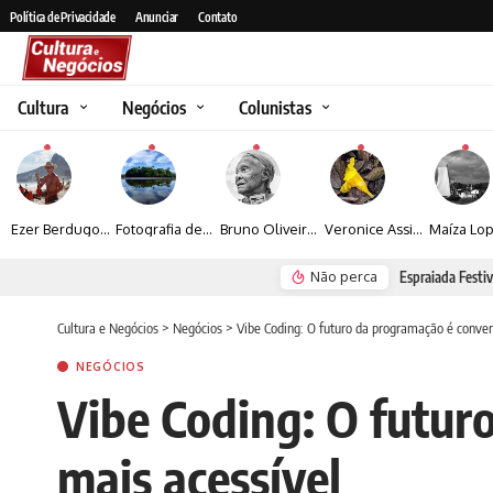
Política de Privacidade
Anunciar
Contato
Cultura
Negócios
Colunistas
Ezer Berdugo transforma experiências multiculturais e memórias em narrativas visuais por meio da fotografia
Fotografia de Fátima Carlini transforma paisagens naturais em experiências de contemplação
Bruno Oliveira retrata o cotidiano urbano por meio da fotografia em preto e branco
Veronice Assini Saes transforma a natureza em fotografias marcadas pela sensibilidade
Não perca
Espraiada Festiv
Cultura e Negócios
>
Negócios
>
Vibe Coding: O futuro da programação é convers
NEGÓCIOS
Vibe Coding: O futuro
mais acessível