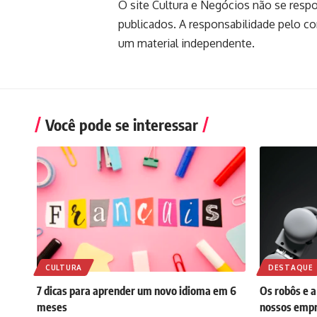
O site Cultura e Negócios não se resp
publicados. A responsabilidade pelo c
um material independente.
Você pode se interessar
CULTURA
DESTAQUE
7 dicas para aprender um novo idioma em 6
Os robôs e a 
meses
nossos emp