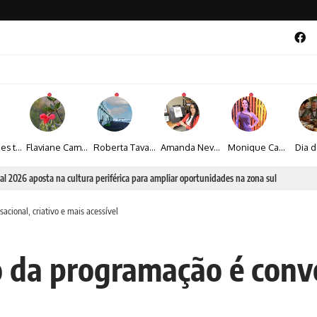
Maíza Lopes transforma cultura popular baiana em narrativas fotográficas
Flaviane Campos transforma natureza, espiritualidade e sensibilidade em narrativas fotográficas
Roberta Tavares transforma a fotografia em obras de arte marcadas pela sensibilidade e sofisticação
Amanda Neves transforma a beleza da natureza em obras realistas repletas de sensibilidade
Monique Camacho é homenageada no Prêmio Gênios da Atualidade 2026
al 2026 aposta na cultura periférica para ampliar oportunidades na zona sul
acional, criativo e mais acessível
 da programação é conver