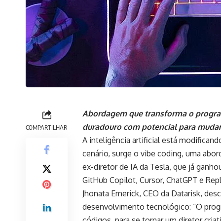
Abordagem que transforma o progra
duradouro com potencial para mudar
COMPARTILHAR
A inteligência artificial está modific
cenário, surge o vibe coding, uma abo
ex-diretor de IA da Tesla, que já gan
GitHub Copilot, Cursor, ChatGPT e Repl
Jhonata Emerick, CEO da Datarisk, des
desenvolvimento tecnológico: “O prog
códigos, para se tornar um diretor cria