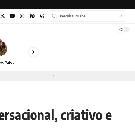
Dia dos Pais vai além do almoço: como transformar a data em experiência, afeto e boas escolhas
sacional, criativo e