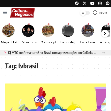
Buscar
Mega Polo transforma lançamento de coleção em plataforma nacional de negócios e projeta crescimento de mais de 15%
Rafael Titonelly leva magia e acolhimento a crianças em tratamento oncológico em Juiz de Fora
O artista plástico Jorge Luiz transforma sustentabilidade e criatividade em arte contemporânea
Fotógrafo José Roberto apresenta um olhar sensível sobre arquitetura, formas e luz na fotografia
Entre livros e fotografia autoral, Sebastião Reis consolida uma trajetória marcada pelo olhar artístico
DJ MTG confirma turnê no Brasil com apresentações em Goiânia, Porto Seguro e Rio de Janeiro
Tag:
tvbrasil