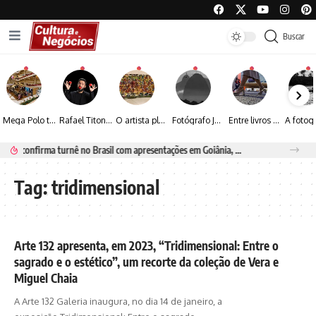
Buscar
Mega Polo transforma lançamento de coleção em plataforma nacional de negócios e projeta crescimento de mais de 15%
Rafael Titonelly leva magia e acolhimento a crianças em tratamento oncológico em Juiz de Fora
O artista plástico Jorge Luiz transforma sustentabilidade e criatividade em arte contemporânea
Fotógrafo José Roberto apresenta um olhar sensível sobre arquitetura, formas e luz na fotografia
Entre livros e fotografia autoral, Sebastião Reis consolida uma trajetória marcada pelo olhar artístico
DJ MTG confirma turnê no Brasil com apresentações em Goiânia, Porto Seguro e Rio de Janeiro
Tag:
tridimensional
Arte 132 apresenta, em 2023, “Tridimensional: Entre o
sagrado e o estético”, um recorte da coleção de Vera e
Miguel Chaia
A Arte 132 Galeria inaugura, no dia 14 de janeiro, a