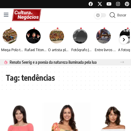
Buscar
Mega Polo transforma lançamento de coleção em plataforma nacional de negócios e projeta crescimento de mais de 15%
Rafael Titonelly leva magia e acolhimento a crianças em tratamento oncológico em Juiz de Fora
O artista plástico Jorge Luiz transforma sustentabilidade e criatividade em arte contemporânea
Fotógrafo José Roberto apresenta um olhar sensível sobre arquitetura, formas e luz na fotografia
Entre livros e fotografia autoral, Sebastião Reis consolida uma trajetória marcada pelo olhar artístico
Renato Seerig e a poesia da natureza iluminada pela lua
Tag:
tendências