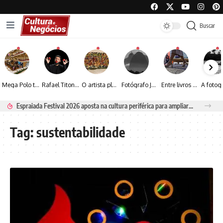
Buscar
Mega Polo transforma lançamento de coleção em plataforma nacional de negócios e projeta crescimento de mais de 15%
Rafael Titonelly leva magia e acolhimento a crianças em tratamento oncológico em Juiz de Fora
O artista plástico Jorge Luiz transforma sustentabilidade e criatividade em arte contemporânea
Fotógrafo José Roberto apresenta um olhar sensível sobre arquitetura, formas e luz na fotografia
Entre livros e fotografia autoral, Sebastião Reis consolida uma trajetória marcada pelo olhar artístico
Espraiada Festival 2026 aposta na cultura periférica para ampliar oportunidades na zona sul
Tag:
sustentabilidade