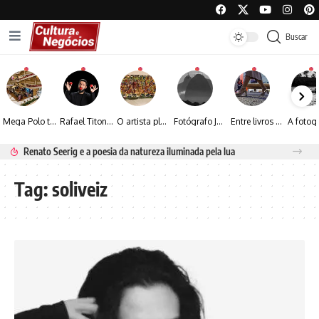
Buscar
Mega Polo transforma lançamento de coleção em plataforma nacional de negócios e projeta crescimento de mais de 15%
Rafael Titonelly leva magia e acolhimento a crianças em tratamento oncológico em Juiz de Fora
O artista plástico Jorge Luiz transforma sustentabilidade e criatividade em arte contemporânea
Fotógrafo José Roberto apresenta um olhar sensível sobre arquitetura, formas e luz na fotografia
Entre livros e fotografia autoral, Sebastião Reis consolida uma trajetória marcada pelo olhar artístico
Renato Seerig e a poesia da natureza iluminada pela lua
Tag:
soliveiz