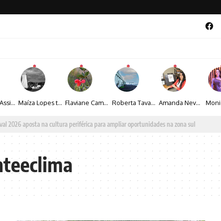
Veronice Assini Saes transforma a natureza em fotografias marcadas pela sensibilidade
Maíza Lopes transforma cultura popular baiana em narrativas fotográficas
Flaviane Campos transforma natureza, espiritualidade e sensibilidade em narrativas fotográficas
Roberta Tavares transforma a fotografia em obras de arte marcadas pela sensibilidade e sofisticação
Amanda Neves transforma a beleza da natureza em obras realistas repletas de sensibilidade
al 2026 aposta na cultura periférica para ampliar oportunidades na zona sul
nteeclima