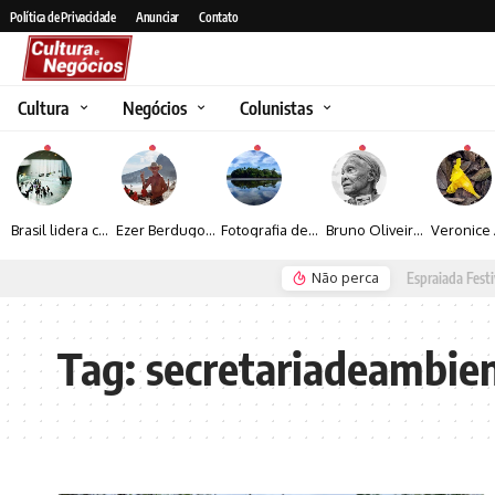
Política de Privacidade
Anunciar
Contato
Cultura
Negócios
Colunistas
Brasil lidera crescimento entre os 15 maiores mercados globais de viagens corporativas
Ezer Berdugo transforma experiências multiculturais e memórias em narrativas visuais por meio da fotografia
Fotografia de Fátima Carlini transforma paisagens naturais em experiências de contemplação
Bruno Oliveira retrata o cotidiano urbano por meio da fotografia em preto e branco
Não perca
Espraiada Festiv
Tag:
secretariadeambie