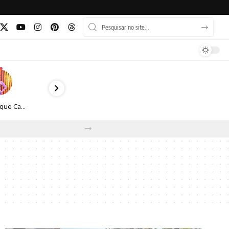
Monique Camacho é homenageada no Prêmio Gênios da Atualidade 2026