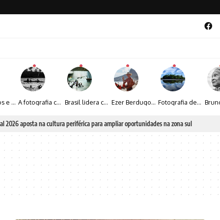
Entre livros e fotografia autoral, Sebastião Reis consolida uma trajetória marcada pelo olhar artístico
A fotografia contemporânea de Cynthia Feyh Jappur entre luz, movimento e arte
Brasil lidera crescimento entre os 15 maiores mercados globais de viagens corporativas
Ezer Berdugo transforma experiências multiculturais e memórias em narrativas visuais por meio da fotografia
Fotografia de Fátima Carlini transforma paisagens naturais em experiências de contemplação
al 2026 aposta na cultura periférica para ampliar oportunidades na zona sul