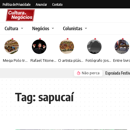
Política de Privacidade
Anunciar
Contato
Cultura
Negócios
Colunistas
Mega Polo transforma lançamento de coleção em plataforma nacional de negócios e projeta crescimento de mais de 15%
Rafael Titonelly leva magia e acolhimento a crianças em tratamento oncológico em Juiz de Fora
O artista plástico Jorge Luiz transforma sustentabilidade e criatividade em arte contemporânea
Fotógrafo José Roberto apresenta um olhar sensível sobre arquitetura, formas e luz na fotografia
Não perca
Espraiada Festiv
Tag:
sapucaí