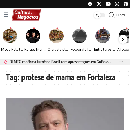
Buscar
Mega Polo transforma lançamento de coleção em plataforma nacional de negócios e projeta crescimento de mais de 15%
Rafael Titonelly leva magia e acolhimento a crianças em tratamento oncológico em Juiz de Fora
O artista plástico Jorge Luiz transforma sustentabilidade e criatividade em arte contemporânea
Fotógrafo José Roberto apresenta um olhar sensível sobre arquitetura, formas e luz na fotografia
Entre livros e fotografia autoral, Sebastião Reis consolida uma trajetória marcada pelo olhar artístico
DJ MTG confirma turnê no Brasil com apresentações em Goiânia, Porto Seguro e Rio de Janeiro
Tag:
protese de mama em Fortaleza