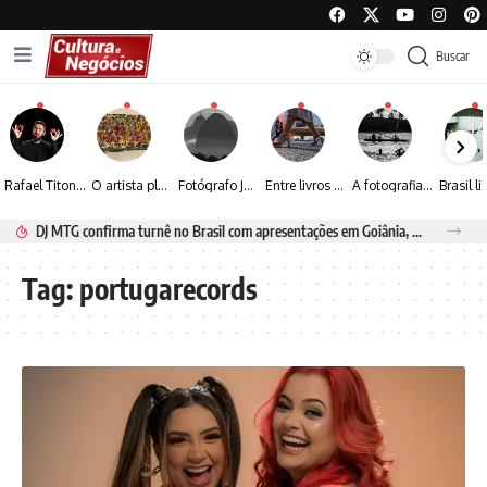
Buscar
Rafael Titonelly leva magia e acolhimento a crianças em tratamento oncológico em Juiz de Fora
O artista plástico Jorge Luiz transforma sustentabilidade e criatividade em arte contemporânea
Fotógrafo José Roberto apresenta um olhar sensível sobre arquitetura, formas e luz na fotografia
Entre livros e fotografia autoral, Sebastião Reis consolida uma trajetória marcada pelo olhar artístico
A fotografia contemporânea de Cynthia Feyh Jappur entre luz, movimento e arte
DJ MTG confirma turnê no Brasil com apresentações em Goiânia, Porto Seguro e Rio de Janeiro
Tag:
portugarecords