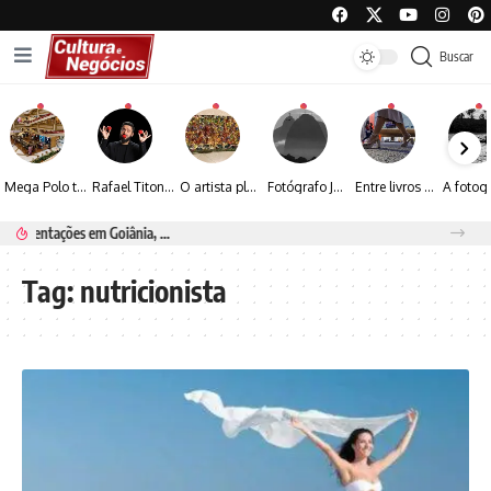
Buscar
Mega Polo transforma lançamento de coleção em plataforma nacional de negócios e projeta crescimento de mais de 15%
Rafael Titonelly leva magia e acolhimento a crianças em tratamento oncológico em Juiz de Fora
O artista plástico Jorge Luiz transforma sustentabilidade e criatividade em arte contemporânea
Fotógrafo José Roberto apresenta um olhar sensível sobre arquitetura, formas e luz na fotografia
Entre livros e fotografia autoral, Sebastião Reis consolida uma trajetória marcada pelo olhar artístico
Renato Seerig e a poesia da natureza iluminada pela lua
Tag:
nutricionista