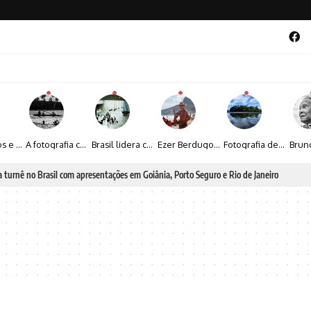
Entre livros e fotografia autoral, Sebastião Reis consolida uma trajetória marcada pelo olhar artístico
A fotografia contemporânea de Cynthia Feyh Jappur entre luz, movimento e arte
Brasil lidera crescimento entre os 15 maiores mercados globais de viagens corporativas
Ezer Berdugo transforma experiências multiculturais e memórias em narrativas visuais por meio da fotografia
Fotografia de Fátima Carlini transforma paisagens naturais em experiências de contemplação
o de Janeiro