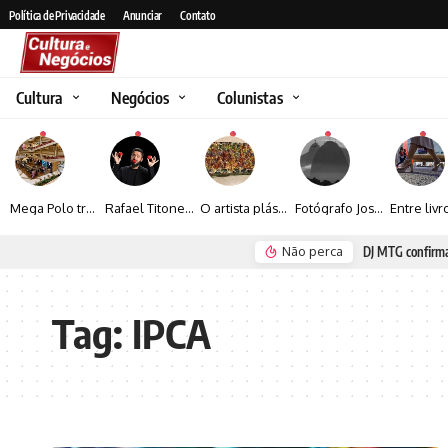
Política de Privacidade
Anunciar
Contato
Cultura
Negócios
Colunistas
Mega Polo transforma lançamento de coleção em plataforma nacional de negócios e projeta crescimento de mais de 15%
Rafael Titonelly leva magia e acolhimento a crianças em tratamento oncológico em Juiz de Fora
O artista plástico Jorge Luiz transforma sustentabilidade e criatividade em arte contemporânea
Fotógrafo José Roberto apresenta um olhar sensível sobre arquitetura, formas e luz na fotografia
Não perca
DJ MTG confirma turnê no Brasil com apresentações em Goiânia, Porto Seguro e Ri
Tag:
IPCA