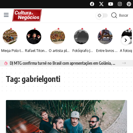
Buscar
Mega Polo transforma lançamento de coleção em plataforma nacional de negócios e projeta crescimento de mais de 15%
Rafael Titonelly leva magia e acolhimento a crianças em tratamento oncológico em Juiz de Fora
O artista plástico Jorge Luiz transforma sustentabilidade e criatividade em arte contemporânea
Fotógrafo José Roberto apresenta um olhar sensível sobre arquitetura, formas e luz na fotografia
Entre livros e fotografia autoral, Sebastião Reis consolida uma trajetória marcada pelo olhar artístico
DJ MTG confirma turnê no Brasil com apresentações em Goiânia, Porto Seguro e Rio de Janeiro
Tag:
gabrielgonti