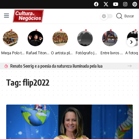
Buscar
Mega Polo transforma lançamento de coleção em plataforma nacional de negócios e projeta crescimento de mais de 15%
Rafael Titonelly leva magia e acolhimento a crianças em tratamento oncológico em Juiz de Fora
O artista plástico Jorge Luiz transforma sustentabilidade e criatividade em arte contemporânea
Fotógrafo José Roberto apresenta um olhar sensível sobre arquitetura, formas e luz na fotografia
Entre livros e fotografia autoral, Sebastião Reis consolida uma trajetória marcada pelo olhar artístico
Renato Seerig e a poesia da natureza iluminada pela lua
Tag:
flip2022