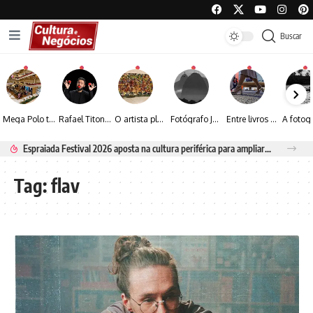
Buscar
Mega Polo transforma lançamento de coleção em plataforma nacional de negócios e projeta crescimento de mais de 15%
Rafael Titonelly leva magia e acolhimento a crianças em tratamento oncológico em Juiz de Fora
O artista plástico Jorge Luiz transforma sustentabilidade e criatividade em arte contemporânea
Fotógrafo José Roberto apresenta um olhar sensível sobre arquitetura, formas e luz na fotografia
Entre livros e fotografia autoral, Sebastião Reis consolida uma trajetória marcada pelo olhar artístico
Espraiada Festival 2026 aposta na cultura periférica para ampliar oportunidades na zona sul
Tag:
flav