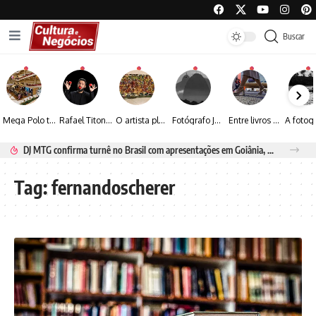
Buscar
Mega Polo transforma lançamento de coleção em plataforma nacional de negócios e projeta crescimento de mais de 15%
Rafael Titonelly leva magia e acolhimento a crianças em tratamento oncológico em Juiz de Fora
O artista plástico Jorge Luiz transforma sustentabilidade e criatividade em arte contemporânea
Fotógrafo José Roberto apresenta um olhar sensível sobre arquitetura, formas e luz na fotografia
Entre livros e fotografia autoral, Sebastião Reis consolida uma trajetória marcada pelo olhar artístico
DJ MTG confirma turnê no Brasil com apresentações em Goiânia, Porto Seguro e Rio de Janeiro
Tag:
fernandoscherer