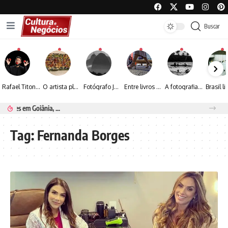
Buscar
Rafael Titonelly leva magia e acolhimento a crianças em tratamento oncológico em Juiz de Fora
O artista plástico Jorge Luiz transforma sustentabilidade e criatividade em arte contemporânea
Fotógrafo José Roberto apresenta um olhar sensível sobre arquitetura, formas e luz na fotografia
Entre livros e fotografia autoral, Sebastião Reis consolida uma trajetória marcada pelo olhar artístico
A fotografia contemporânea de Cynthia Feyh Jappur entre luz, movimento e arte
Espraiada Festival 2026 aposta na cultura periférica para ampliar oportunidades na zona sul
Tag:
Fernanda Borges