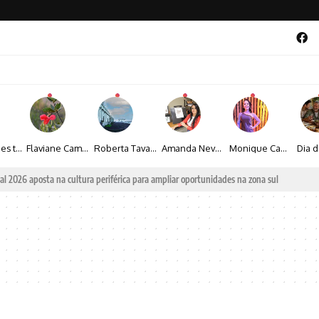
Maíza Lopes transforma cultura popular baiana em narrativas fotográficas
Flaviane Campos transforma natureza, espiritualidade e sensibilidade em narrativas fotográficas
Roberta Tavares transforma a fotografia em obras de arte marcadas pela sensibilidade e sofisticação
Amanda Neves transforma a beleza da natureza em obras realistas repletas de sensibilidade
Monique Camacho é homenageada no Prêmio Gênios da Atualidade 2026
al 2026 aposta na cultura periférica para ampliar oportunidades na zona sul