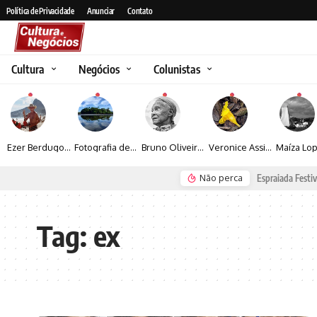
Política de Privacidade
Anunciar
Contato
Cultura
Negócios
Colunistas
Ezer Berdugo transforma experiências multiculturais e memórias em narrativas visuais por meio da fotografia
Fotografia de Fátima Carlini transforma paisagens naturais em experiências de contemplação
Bruno Oliveira retrata o cotidiano urbano por meio da fotografia em preto e branco
Veronice Assini Saes transforma a natureza em fotografias marcadas pela sensibilidade
Não perca
Seguro e Rio de Janeiro
Espraiada Festiv
Tag:
ex