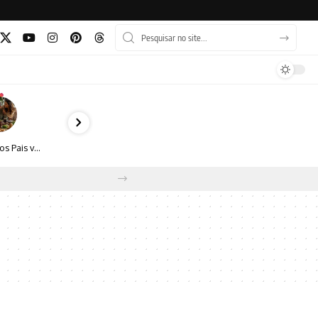
Dia dos Pais vai além do almoço: como transformar a data em experiência, afeto e boas escolhas