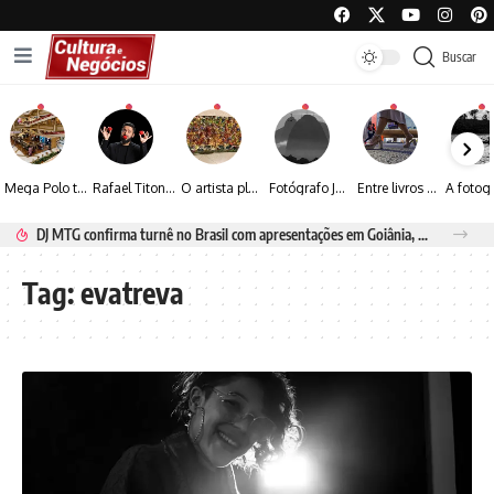
Buscar
Mega Polo transforma lançamento de coleção em plataforma nacional de negócios e projeta crescimento de mais de 15%
Rafael Titonelly leva magia e acolhimento a crianças em tratamento oncológico em Juiz de Fora
O artista plástico Jorge Luiz transforma sustentabilidade e criatividade em arte contemporânea
Fotógrafo José Roberto apresenta um olhar sensível sobre arquitetura, formas e luz na fotografia
Entre livros e fotografia autoral, Sebastião Reis consolida uma trajetória marcada pelo olhar artístico
DJ MTG confirma turnê no Brasil com apresentações em Goiânia, Porto Seguro e Rio de Janeiro
Tag:
evatreva