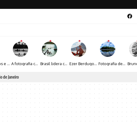
Entre livros e fotografia autoral, Sebastião Reis consolida uma trajetória marcada pelo olhar artístico
A fotografia contemporânea de Cynthia Feyh Jappur entre luz, movimento e arte
Brasil lidera crescimento entre os 15 maiores mercados globais de viagens corporativas
Ezer Berdugo transforma experiências multiculturais e memórias em narrativas visuais por meio da fotografia
Fotografia de Fátima Carlini transforma paisagens naturais em experiências de contemplação
al 2026 aposta na cultura periférica para ampliar oportunidades na zona sul