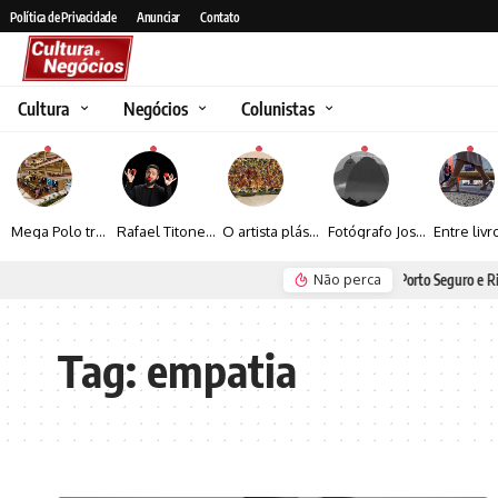
Política de Privacidade
Anunciar
Contato
Cultura
Negócios
Colunistas
Mega Polo transforma lançamento de coleção em plataforma nacional de negócios e projeta crescimento de mais de 15%
Rafael Titonelly leva magia e acolhimento a crianças em tratamento oncológico em Juiz de Fora
O artista plástico Jorge Luiz transforma sustentabilidade e criatividade em arte contemporânea
Fotógrafo José Roberto apresenta um olhar sensível sobre arquitetura, formas e luz na fotografia
Não perca
Seguro e Rio de Janeiro
Espraiada Festiv
Tag:
empatia