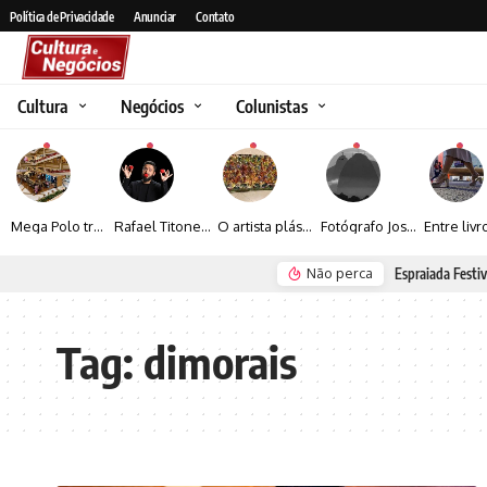
Política de Privacidade
Anunciar
Contato
Cultura
Negócios
Colunistas
Mega Polo transforma lançamento de coleção em plataforma nacional de negócios e projeta crescimento de mais de 15%
Rafael Titonelly leva magia e acolhimento a crianças em tratamento oncológico em Juiz de Fora
O artista plástico Jorge Luiz transforma sustentabilidade e criatividade em arte contemporânea
Fotógrafo José Roberto apresenta um olhar sensível sobre arquitetura, formas e luz na fotografia
Não perca
Espraiada Festiv
Tag:
dimorais