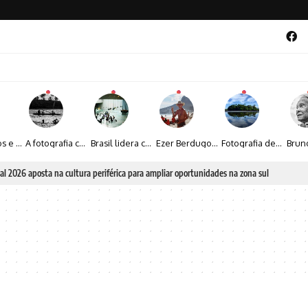
Entre livros e fotografia autoral, Sebastião Reis consolida uma trajetória marcada pelo olhar artístico
A fotografia contemporânea de Cynthia Feyh Jappur entre luz, movimento e arte
Brasil lidera crescimento entre os 15 maiores mercados globais de viagens corporativas
Ezer Berdugo transforma experiências multiculturais e memórias em narrativas visuais por meio da fotografia
Fotografia de Fátima Carlini transforma paisagens naturais em experiências de contemplação
al 2026 aposta na cultura periférica para ampliar oportunidades na zona sul