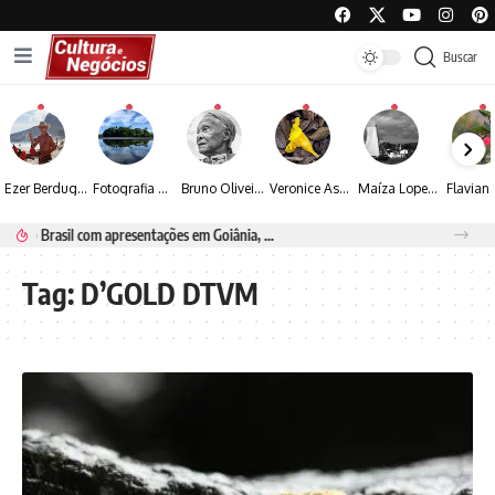
Buscar
Ezer Berdugo transforma experiências multiculturais e memórias em narrativas visuais por meio da fotografia
Fotografia de Fátima Carlini transforma paisagens naturais em experiências de contemplação
Bruno Oliveira retrata o cotidiano urbano por meio da fotografia em preto e branco
Veronice Assini Saes transforma a natureza em fotografias marcadas pela sensibilidade
Maíza Lopes transforma cultura popular baiana em narrativas fotográficas
DJ MTG confirma turnê no Brasil com apresentações em Goiânia, Porto Seguro e Rio de Janeiro
Tag:
D’GOLD DTVM