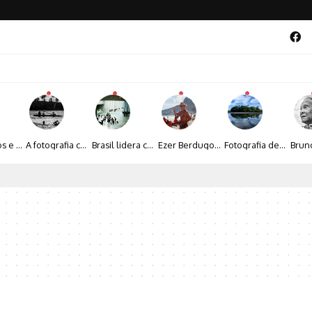
Entre livros e fotografia autoral, Sebastião Reis consolida uma trajetória marcada pelo olhar artístico
A fotografia contemporânea de Cynthia Feyh Jappur entre luz, movimento e arte
Brasil lidera crescimento entre os 15 maiores mercados globais de viagens corporativas
Ezer Berdugo transforma experiências multiculturais e memórias em narrativas visuais por meio da fotografia
Fotografia de Fátima Carlini transforma paisagens naturais em experiências de contemplação
al 2026 aposta na cultura periférica para ampliar oportunidades na zona sul