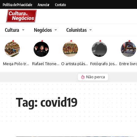
Política de Privacidade
Anunciar
Contato
Cultura
Negócios
Colunistas
Mega Polo transforma lançamento de coleção em plataforma nacional de negócios e projeta crescimento de mais de 15%
Rafael Titonelly leva magia e acolhimento a crianças em tratamento oncológico em Juiz de Fora
O artista plástico Jorge Luiz transforma sustentabilidade e criatividade em arte contemporânea
Fotógrafo José Roberto apresenta um olhar sensível sobre arquitetura, formas e luz na fotografia
Não perca
Espraiada Festiv
Tag:
covid19