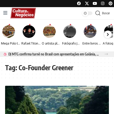
Buscar
Mega Polo transforma lançamento de coleção em plataforma nacional de negócios e projeta crescimento de mais de 15%
Rafael Titonelly leva magia e acolhimento a crianças em tratamento oncológico em Juiz de Fora
O artista plástico Jorge Luiz transforma sustentabilidade e criatividade em arte contemporânea
Fotógrafo José Roberto apresenta um olhar sensível sobre arquitetura, formas e luz na fotografia
Entre livros e fotografia autoral, Sebastião Reis consolida uma trajetória marcada pelo olhar artístico
DJ MTG confirma turnê no Brasil com apresentações em Goiânia, Porto Seguro e Rio de Janeiro
Tag:
Co-Founder Greener