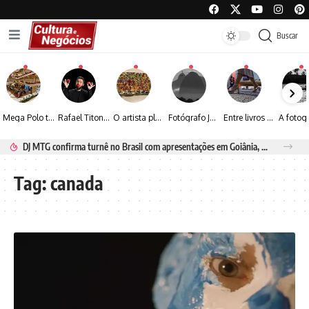
Buscar
Mega Polo transforma lançamento de coleção em plataforma nacional de negócios e projeta crescimento de mais de 15%
Rafael Titonelly leva magia e acolhimento a crianças em tratamento oncológico em Juiz de Fora
O artista plástico Jorge Luiz transforma sustentabilidade e criatividade em arte contemporânea
Fotógrafo José Roberto apresenta um olhar sensível sobre arquitetura, formas e luz na fotografia
Entre livros e fotografia autoral, Sebastião Reis consolida uma trajetória marcada pelo olhar artístico
DJ MTG confirma turnê no Brasil com apresentações em Goiânia, Porto Seguro e Rio de Janeiro
Tag:
canada