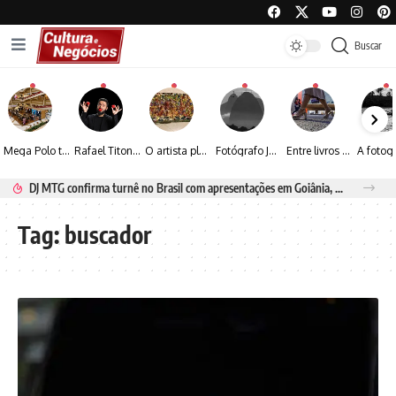
Buscar
Mega Polo transforma lançamento de coleção em plataforma nacional de negócios e projeta crescimento de mais de 15%
Rafael Titonelly leva magia e acolhimento a crianças em tratamento oncológico em Juiz de Fora
O artista plástico Jorge Luiz transforma sustentabilidade e criatividade em arte contemporânea
Fotógrafo José Roberto apresenta um olhar sensível sobre arquitetura, formas e luz na fotografia
Entre livros e fotografia autoral, Sebastião Reis consolida uma trajetória marcada pelo olhar artístico
DJ MTG confirma turnê no Brasil com apresentações em Goiânia, Porto Seguro e Rio de Janeiro
Tag:
buscador