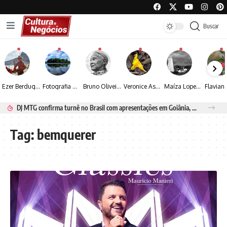
Buscar
Ezer Berdugo transforma experiências multiculturais e memórias em narrativas visuais por meio da fotografia
Fotografia de Fátima Carlini transforma paisagens naturais em experiências de contemplação
Bruno Oliveira retrata o cotidiano urbano por meio da fotografia em preto e branco
Veronice Assini Saes transforma a natureza em fotografias marcadas pela sensibilidade
Maíza Lopes transforma cultura popular baiana em narrativas fotográficas
DJ MTG confirma turnê no Brasil com apresentações em Goiânia, Porto Seguro e Rio de Janeiro
Tag:
bemquerer