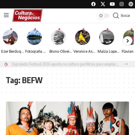
Buscar
Ezer Berdugo transforma experiências multiculturais e memórias em narrativas visuais por meio da fotografia
Fotografia de Fátima Carlini transforma paisagens naturais em experiências de contemplação
Bruno Oliveira retrata o cotidiano urbano por meio da fotografia em preto e branco
Veronice Assini Saes transforma a natureza em fotografias marcadas pela sensibilidade
Maíza Lopes transforma cultura popular baiana em narrativas fotográficas
Espraiada Festival 2026 aposta na cultura periférica para ampliar oportunidades na zona sul
Tag:
BEFW