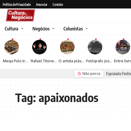
Política de Privacidade
Anunciar
Contato
Cultura
Negócios
Colunistas
Mega Polo transforma lançamento de coleção em plataforma nacional de negócios e projeta crescimento de mais de 15%
Rafael Titonelly leva magia e acolhimento a crianças em tratamento oncológico em Juiz de Fora
O artista plástico Jorge Luiz transforma sustentabilidade e criatividade em arte contemporânea
Fotógrafo José Roberto apresenta um olhar sensível sobre arquitetura, formas e luz na fotografia
Não perca
Seguro e Rio de Janeiro
Espraiada Festiv
Tag:
apaixonados