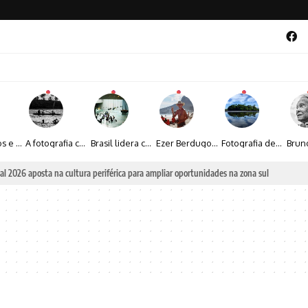
Entre livros e fotografia autoral, Sebastião Reis consolida uma trajetória marcada pelo olhar artístico
A fotografia contemporânea de Cynthia Feyh Jappur entre luz, movimento e arte
Brasil lidera crescimento entre os 15 maiores mercados globais de viagens corporativas
Ezer Berdugo transforma experiências multiculturais e memórias em narrativas visuais por meio da fotografia
Fotografia de Fátima Carlini transforma paisagens naturais em experiências de contemplação
al 2026 aposta na cultura periférica para ampliar oportunidades na zona sul