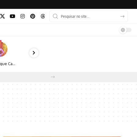
Monique Camacho é homenageada no Prêmio Gênios da Atualidade 2026