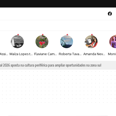
Veronice Assini Saes transforma a natureza em fotografias marcadas pela sensibilidade
Maíza Lopes transforma cultura popular baiana em narrativas fotográficas
Flaviane Campos transforma natureza, espiritualidade e sensibilidade em narrativas fotográficas
Roberta Tavares transforma a fotografia em obras de arte marcadas pela sensibilidade e sofisticação
Amanda Neves transforma a beleza da natureza em obras realistas repletas de sensibilidade
al 2026 aposta na cultura periférica para ampliar oportunidades na zona sul