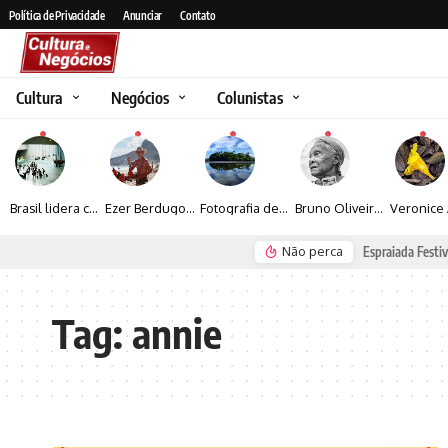
Política de Privacidade
Anunciar
Contato
Cultura
Negócios
Colunistas
Brasil lidera crescimento entre os 15 maiores mercados globais de viagens corporativas
Ezer Berdugo transforma experiências multiculturais e memórias em narrativas visuais por meio da fotografia
Fotografia de Fátima Carlini transforma paisagens naturais em experiências de contemplação
Bruno Oliveira retrata o cotidiano urbano por meio da fotografia em preto e branco
Não perca
Espraiada Festiv
Tag:
annie