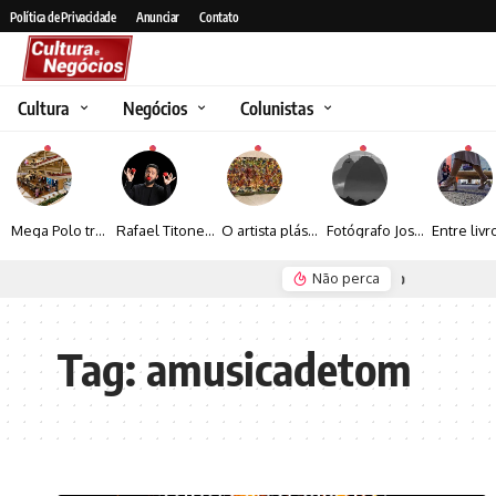
Política de Privacidade
Anunciar
Contato
Cultura
Negócios
Colunistas
Mega Polo transforma lançamento de coleção em plataforma nacional de negócios e projeta crescimento de mais de 15%
Rafael Titonelly leva magia e acolhimento a crianças em tratamento oncológico em Juiz de Fora
O artista plástico Jorge Luiz transforma sustentabilidade e criatividade em arte contemporânea
Fotógrafo José Roberto apresenta um olhar sensível sobre arquitetura, formas e luz na fotografia
Não perca
Seguro e Rio de Janeiro
Espraiada Festiv
Tag:
amusicadetom