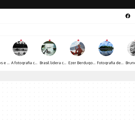
Entre livros e fotografia autoral, Sebastião Reis consolida uma trajetória marcada pelo olhar artístico
A fotografia contemporânea de Cynthia Feyh Jappur entre luz, movimento e arte
Brasil lidera crescimento entre os 15 maiores mercados globais de viagens corporativas
Ezer Berdugo transforma experiências multiculturais e memórias em narrativas visuais por meio da fotografia
Fotografia de Fátima Carlini transforma paisagens naturais em experiências de contemplação
al 2026 aposta na cultura periférica para ampliar oportunidades na zona sul