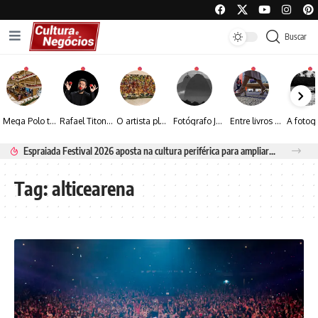
Buscar
Mega Polo transforma lançamento de coleção em plataforma nacional de negócios e projeta crescimento de mais de 15%
Rafael Titonelly leva magia e acolhimento a crianças em tratamento oncológico em Juiz de Fora
O artista plástico Jorge Luiz transforma sustentabilidade e criatividade em arte contemporânea
Fotógrafo José Roberto apresenta um olhar sensível sobre arquitetura, formas e luz na fotografia
Entre livros e fotografia autoral, Sebastião Reis consolida uma trajetória marcada pelo olhar artístico
Espraiada Festival 2026 aposta na cultura periférica para ampliar oportunidades na zona sul
Tag:
alticearena