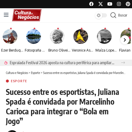
Buscar
Ezer Berdugo transforma experiências multiculturais e memórias em narrativas visuais por meio da fotografia
Fotografia de Fátima Carlini transforma paisagens naturais em experiências de contemplação
Bruno Oliveira retrata o cotidiano urbano por meio da fotografia em preto e branco
Veronice Assini Saes transforma a natureza em fotografias marcadas pela sensibilidade
Maíza Lopes transforma cultura popular baiana em narrativas fotográficas
Espraiada Festival 2026 aposta na cultura periférica para ampliar oportunidades na zona sul
Cultura e Negócios
>
Esporte
>
Sucesso entre os esportistas, Juliana Spada é convidada por Marcelinho Carioca para integrar o “Bola em Jogo”
ESPORTE
Sucesso entre os esportistas, Juliana
Spada é convidada por Marcelinho
Carioca para integrar o “Bola em
Jogo”