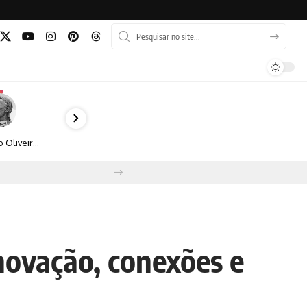
Bruno Oliveira retrata o cotidiano urbano por meio da fotografia em preto e branco
novação, conexões e