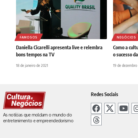
FAMOSOS
NEGÓCIOS
Daniella Cicarelli apresenta live e relembra
Como a cultu
bons tempos na TV
o sucesso d
18 de janeiro de 2021
19 de dezembro
Redes Sociais
As notícias que moldam o mundo do
entretenimento e empreendedorismo