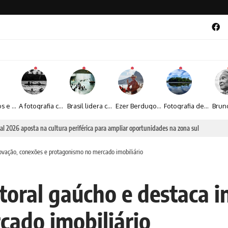
Entre livros e fotografia autoral, Sebastião Reis consolida uma trajetória marcada pelo olhar artístico
A fotografia contemporânea de Cynthia Feyh Jappur entre luz, movimento e arte
Brasil lidera crescimento entre os 15 maiores mercados globais de viagens corporativas
Ezer Berdugo transforma experiências multiculturais e memórias em narrativas visuais por meio da fotografia
Fotografia de Fátima Carlini transforma paisagens naturais em experiências de contemplação
al 2026 aposta na cultura periférica para ampliar oportunidades na zona sul
ovação, conexões e protagonismo no mercado imobiliário
oral gaúcho e destaca i
ado imobiliário