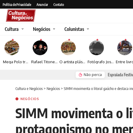
Política de Privacidade
Anunciar
Contato
Cultura
Negócios
Colunistas
Mega Polo transforma lançamento de coleção em plataforma nacional de negócios e projeta crescimento de mais de 15%
Rafael Titonelly leva magia e acolhimento a crianças em tratamento oncológico em Juiz de Fora
O artista plástico Jorge Luiz transforma sustentabilidade e criatividade em arte contemporânea
Fotógrafo José Roberto apresenta um olhar sensível sobre arquitetura, formas e luz na fotografia
Não perca
Espraiada Festiv
Cultura e Negócios
>
Negócios
>
SIMM movimenta o litoral gaúcho e destaca in
NEGÓCIOS
SIMM movimenta o lit
protagonismo no merc