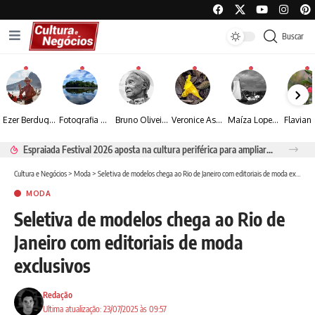
Buscar
Ezer Berdugo transforma experiências multiculturais e memórias em narrativas visuais por meio da fotografia
Fotografia de Fátima Carlini transforma paisagens naturais em experiências de contemplação
Bruno Oliveira retrata o cotidiano urbano por meio da fotografia em preto e branco
Veronice Assini Saes transforma a natureza em fotografias marcadas pela sensibilidade
Maíza Lopes transforma cultura popular baiana em narrativas fotográficas
Espraiada Festival 2026 aposta na cultura periférica para ampliar oportunidades na zona sul
Cultura e Negócios
>
Moda
>
Seletiva de modelos chega ao Rio de Janeiro com editoriais de moda exclusivos
MODA
Seletiva de modelos chega ao Rio de
Janeiro com editoriais de moda
exclusivos
Redação
Ultima atualização: 23/07/2025 às 09:57